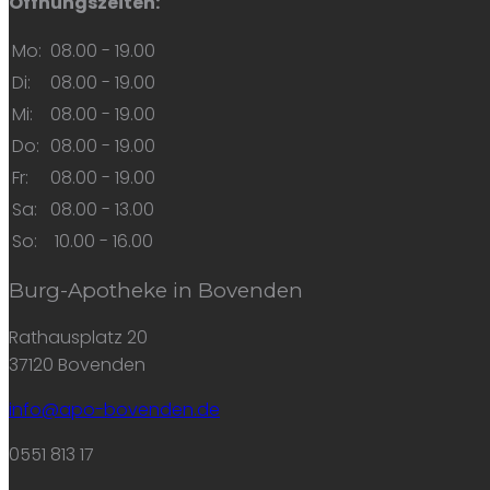
Öffnungszeiten:
Mo:
08.00 - 19.00
Di:
08.00 - 19.00
Mi:
08.00 - 19.00
Do:
08.00 - 19.00
Fr:
08.00 - 19.00
Sa:
08.00 - 13.00
So:
10.00 - 16.00
Burg-Apotheke in Bovenden
Rathausplatz 20
37120 Bovenden
info@apo-bovenden.de
0551 813 17