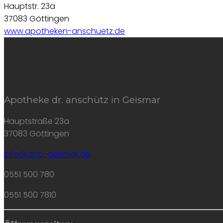
Hauptstr. 23a
37083 Göttingen
www.apotheken-anschuetz.de
Apotheke dr. anschütz in Geismar
Hauptstraße 23a
37083 Göttingen
info@apo-geismar.de
0551 500 780
0551 500 7810