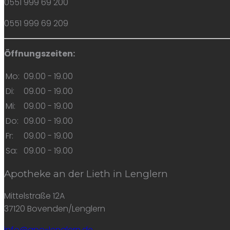
0551 999 69 200
0551 999 69 209
Öffnungszeiten:
Mo:
09.00 - 19.00
Di:
09.00 - 19.00
Mi:
09.00 - 19.00
Do:
09.00 - 19.00
Fr:
09.00 - 19.00
Sa:
09.00 - 19.00
Apotheke an der Lieth in Lenglern
Mittelstraße 12A
37120 Bovenden/Lenglern
info@apo-lenglern.de