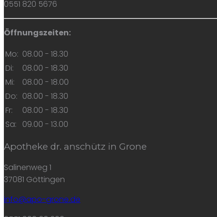
0551 820 5676
Öffnungszeiten:
Mo:
08.00 - 18.30
Di:
08.00 - 18.30
Mi:
08.00 - 18.00
Do:
08.00 - 18.30
Fr:
08.00 - 18.30
Sa:
09.00 - 13.00
Apotheke dr. anschütz in Grone
Salinenweg 1
37081 Göttingen
info@apo-grone.de